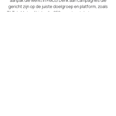
aanpak die werkt in FMCG. Denk aan campagnes die
gericht zijn op de juiste doelgroep en platform, zoals
TikTok, Meta of LinkedIn. SEO-vacatureteksten zorgen
dat je gevonden wordt precies wanneer iemand zoekt,
video’s en visuals maken je merk en cultuur voelbaar
voor de kandidaat en met data-analyse houden we
zicht op elke klik, sollicitatie en cost-per-hire.
Alles komt samen in een strategie die aansluit op jouw
recruitmentbehoefte en businessdoelstellingen. We
richten de strategie zo in dat die past bij zowel
operationele functies op de winkelvloer als bij
strategische rollen op HQ, altijd afgestemd op jouw
doelgroep en organisatie.
Bekijk onze cases