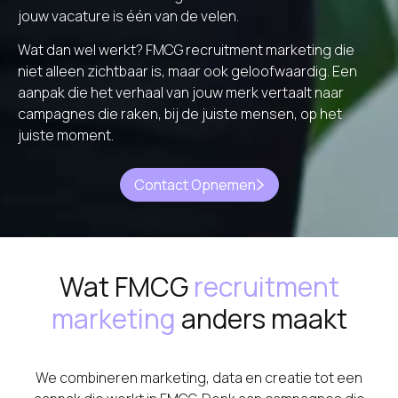
jouw vacature is één van de velen.
Wat dan wel werkt? FMCG recruitment marketing die
niet alleen zichtbaar is, maar ook geloofwaardig. Een
aanpak die het verhaal van jouw merk vertaalt naar
campagnes die raken, bij de juiste mensen, op het
juiste moment.
Contact Opnemen
Wat FMCG
recruitment
marketing
anders maakt
We combineren marketing, data en creatie tot een