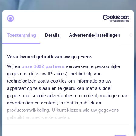
Toestemming
Details
Advertentie-instellingen
Ov
Verantwoord gebruik van uw gegevens
Wij en
onze 1022 partners
verwerken je persoonlijke
gegevens (bijv. uw IP-adres) met behulp van
technologieën zoals cookies om informatie op uw
apparaat op te slaan en te gebruiken met als doel
gepersonaliseerde advertenties en content, metingen aan
advertenties en content, inzicht in publiek en
productontwikkeling. U kunt kiezen wie uw gegevens
gebruikt en met welke doelen.
Als u het toestaat, willen we ook graag:
Toestemmingsselectie