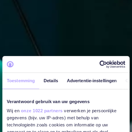
Toestemming
Details
Advertentie-instellingen
Ov
Verantwoord gebruik van uw gegevens
Wij en
onze 1022 partners
verwerken je persoonlijke
gegevens (bijv. uw IP-adres) met behulp van
technologieën zoals cookies om informatie op uw
apparaat op te slaan en te gebruiken met als doel