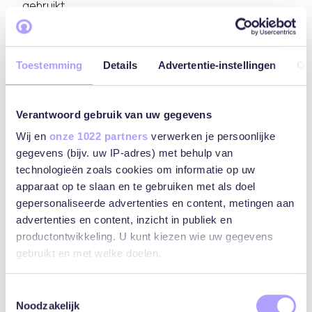
gebruikt.
Analyse en rapportage van bevindingen en
aanbevelingen door Cowboys aan Opdrachtgever
vinden plaats op grond van de door Opdrachtgever
Toestemming
Details
Advertentie-instellingen
Ov
gehanteerde software en/of tooling ten behoeve
van webanalyse. De door de desbetreffende
Verantwoord gebruik van uw gegevens
software en/of tooling gehanteerde definities voor
metrieken of Key Performance Indicatoren (KPI’s)
Wij en
onze 1022 partners
verwerken je persoonlijke
zijn hierin leidend. Met de metriek “unieke bezoeker”
gegevens (bijv. uw IP-adres) met behulp van
wordt aldus bedoeld een unieke bezoeker conform
technologieën zoals cookies om informatie op uw
de definitie en wijze van vaststelling zoals
apparaat op te slaan en te gebruiken met als doel
gehanteerd door de desbetreffende software
gepersonaliseerde advertenties en content, metingen aan
en/of tooling. Indien Cowboys op enig moment van
advertenties en content, inzicht in publiek en
deze definitie afwijkt, verplicht zij zit duidelijk te
productontwikkeling. U kunt kiezen wie uw gegevens
specificeren aan Opdrachtgever in de
gebruikt en met welke doelen.
desbetreffende rapportage, dan wel in de offerte,
het projectvoorstel of de overeenkomst die ten
Als u het toestaat, willen we ook graag:
Toestemmingsselectie
grondslag ligt aan de samenwerking.
Noodzakelijk
Informatie verzamelen over uw geografische