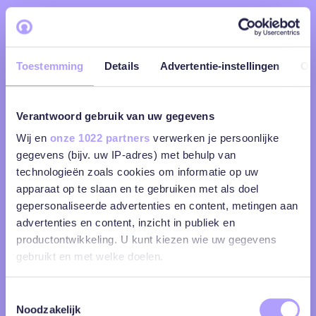
Toestemming
Details
Advertentie-instellingen
Ov
Verantwoord gebruik van uw gegevens
Wij en
onze 1022 partners
verwerken je persoonlijke
gegevens (bijv. uw IP-adres) met behulp van
technologieën zoals cookies om informatie op uw
apparaat op te slaan en te gebruiken met als doel
gepersonaliseerde advertenties en content, metingen aan
advertenties en content, inzicht in publiek en
productontwikkeling. U kunt kiezen wie uw gegevens
gebruikt en met welke doelen.
Als u het toestaat, willen we ook graag:
Toestemmingsselectie
Noodzakelijk
Informatie verzamelen over uw geografische