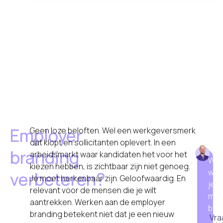
Employer
Geen loze beloften. Wel een werkgeversmerk
dat klopt en sollicitanten oplevert. In een
branding
arbeidsmarkt waar kandidaten het voor het
Wet
kiezen hebben, is zichtbaar zijn niet genoeg.
waa
verbeteren?
Je moet herkenbaar zijn. Geloofwaardig. En
je
relevant voor de mensen die je wilt
moe
aantrekken. Werken aan de employer
beg
branding betekent niet dat je een nieuw
Vra