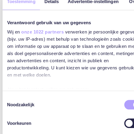
Toestemming
Details
Advertentie-instellingen
O
Verantwoord gebruik van uw gegevens
Wij en
onze 1022 partners
verwerken je persoonlijke gegev
(bijv. uw IP-adres) met behulp van technologieën zoals cook
om informatie op uw apparaat op te slaan en te gebruiken me
als doel gepersonaliseerde advertenties en content, metinge
aan advertenties en content, inzicht in publiek en
productontwikkeling. U kunt kiezen wie uw gegevens gebruik
en met welke doelen.
Als u het toestaat, willen we ook graag:
Informatie verzamelen over uw geografische locatie, 
Toestemmingsselectie
Noodzakelijk
tot een paar meter nauwkeurig kan zijn
Uw apparaat identificeren door het actief te scannen 
specifieke eigenschappen (fingerprinting)
Voorkeuren
Lees meer over hoe uw persoonlijke gegevens worden verwe