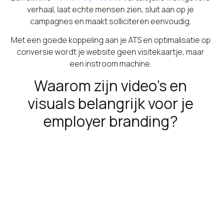
verhaal, laat echte mensen zien, sluit aan op je
campagnes en maakt solliciteren eenvoudig.
Met een goede koppeling aan je ATS en optimalisatie op
conversie wordt je website geen visitekaartje, maar
een instroom machine.
Waarom zijn video’s en
visuals belangrijk voor je
employer branding?
Omdat beeld vertrouwen creëert.
Een sfeervolle werken-bij video laat zien hoe het echt
is. Authentiek, doordacht en verspreid via de kanalen
waar je doelgroep zich bevindt. Niet gemaakt om mooi
te zijn, maar om geloofwaardig te zijn.
Goede
video’s en visuals
zorgen voor herkenning. Ze