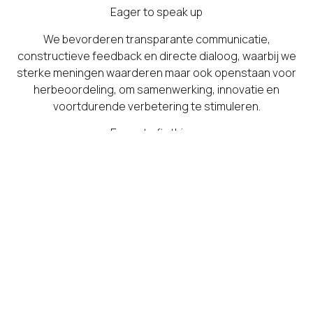
Eager to speak up
We bevorderen transparante communicatie,
constructieve feedback en directe dialoog, waarbij we
sterke meningen waarderen maar ook openstaan voor
herbeoordeling, om samenwerking, innovatie en
voortdurende verbetering te stimuleren.
Eager to fix things
Bij Cowboys ondernemen we actie en krijgen we dingen
voor elkaar. We zoeken mensen die uitdagingen
aangaan en resultaten boeken. We repareren wat kapot
is en handelen snel, waarbij we trots zijn op onze
snelheid en efficiëntie. Als er iets moet gebeuren, doen
we het snel.
Eager to win
Bij Cowboys zijn we gericht op winnen en het maken van