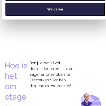
basis van uw gebruik van hun services.
Weigeren
Hoe is
Ben jij creatief vol
designideeën en klaar om
het
Eager en onze labels te
versterken? Dan ben jij
om
diegene die we zoeken!
stage
Weten