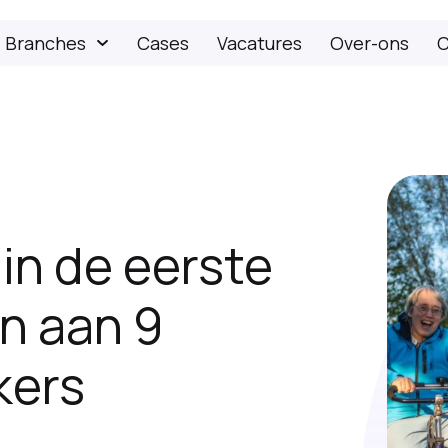
Branches
Cases
Vacatures
Over-ons
C
in de eerste
n aan 9
kers