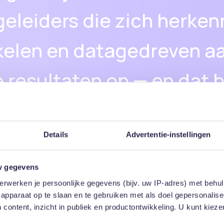
leiders die zich herkenn
kelen en datagedreven aa
ie resultaten op — en dat 
 het vervolg van de camp
g, Projectleider Arbeidsmarktcommunicatie bij 
Details
Advertentie-instellingen
w gegevens
erwerken je persoonlijke gegevens (bijv. uw IP-adres) met behul
apparaat op te slaan en te gebruiken met als doel gepersonalise
 gedaan
 content, inzicht in publiek en productontwikkeling. U kunt kiez