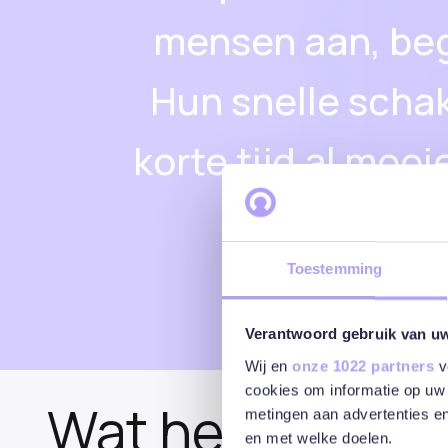
mensen aan, bege
Hun snelle scha
korte tijd al moo
voor
Anna Sprenkelin
Toestemming
Verantwoord gebruik van u
Wij en
onze 1022 partners
v
cookies om informatie op uw 
Wat hebben we
metingen aan advertenties en
en met welke doelen.