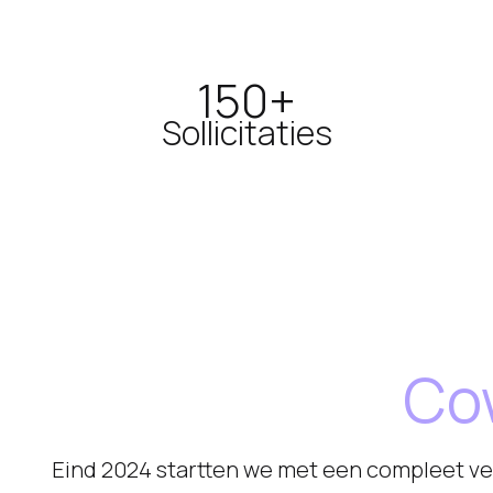
150+
Sollicitaties
Co
Eind 2024 startten we met een compleet v
begeleiders gehandicaptenzorg en het opvul