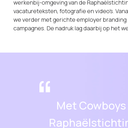
werkenbij-omgeving van de Raphaëlstichting
flexpool. Cowboys werd gevraagd om 
vacatureteksten, fotografie en video’s. Vana
sollicitanten te genereren, maar ook kwali
we verder met gerichte employer branding 
campagnes. De nadruk lag daarbij op het w
“
Met Cowboys k
Raphaëlstichtin