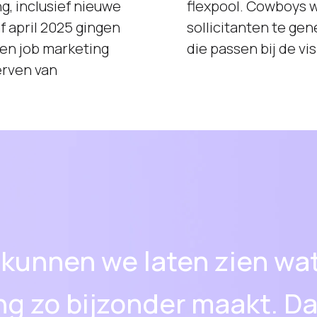
, inclusief nieuwe
niet alleen meer
f april 2025 gingen
tatieve kandidaten
en job marketing
die passen bij de vi
erven van
unnen we laten zien wat
g zo bijzonder maakt. Dat