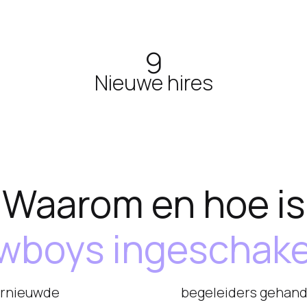
9
Nieuwe hires
Waarom en hoe is
wboys ingeschake
ernieuwde
len van de