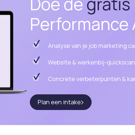
Doe de
gratis
Performance 
Analyse van je job marketing 
Website & werkenbij-quickscan
Concrete verbeterpunten & ka
Plan een intake