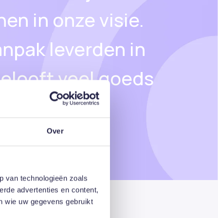
en in onze visie.
npak leverden in
belooft veel goeds
agne!
Raphaëlstichting
Over
p van technologieën zoals
erde advertenties en content,
en wie uw gegevens gebruikt