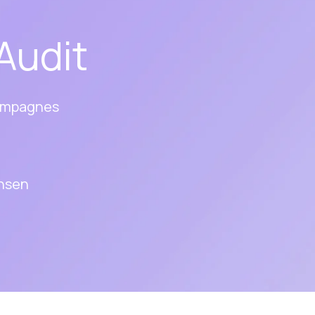
Audit
campagnes
nsen