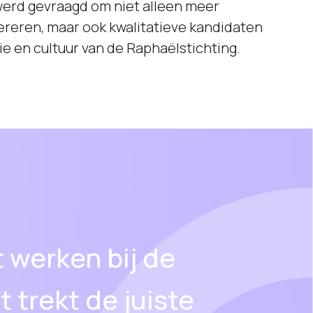
sie en cultuur van de Raphaëlstichting.
 werken bij de
 trekt de juiste