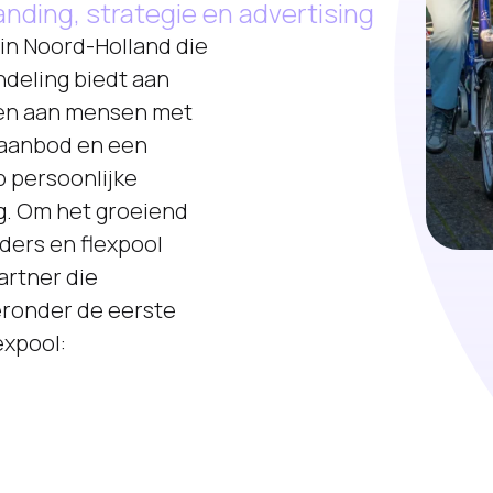
nding, strategie en advertising
 in Noord-Holland die
deling biedt aan
 en aan mensen met
gaanbod en een
op persoonlijke
ng. Om het groeiend
ders en flexpool
artner die
eronder de eerste
expool: